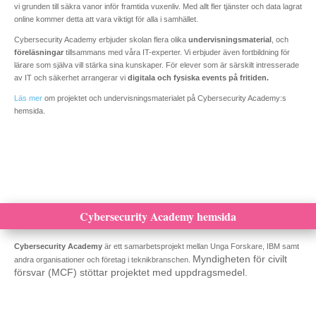
vi grunden till säkra vanor inför framtida vuxenliv. Med allt fler tjänster och data lagrat
online kommer detta att vara viktigt för alla i samhället.
Cybersecurity Academy erbjuder skolan flera olika
undervisningsmaterial
, och
föreläsningar
tillsammans med våra IT-experter. Vi erbjuder även fortbildning för
lärare som själva vill stärka sina kunskaper. För elever som är särskilt intresserade
av IT och säkerhet arrangerar vi
digitala och fysiska events på fritiden.
Läs mer
om projektet och undervisningsmaterialet på Cybersecurity Academy:s
hemsida.
Cybersecurity Academy hemsida
Cybersecurity Academy
är ett samarbetsprojekt mellan Unga Forskare, IBM samt
Myndigheten för civilt
andra organisationer och företag i teknikbranschen.
försvar (MCF) stöttar projektet med uppdragsmedel.