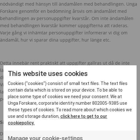
nödvändigt med hänsyn till ändamålen med behandlingen. Unga
Forskare genomför en bedömning årsvis om ändamålet med
behandlingen av personuppgifter kvarstår. Om inte ändamålen
med behandlingen kvarstår kommer uppgifterna att raderas.
Varje gång vi inhämtar personuppgifter informerar vi dig om
ändamål, hur vi sparar dina uppgifter, hur länge etc.
Detta innebär rent praktiskt att uppgifter gallras ut då de inte
längre är aktuella eller nödvändiga för analyser eller
This website uses cookies
direktmarknadsföring för de ändamål som de har samlats in för.
Cookies ("cookies") consist of small text files. The text files
Viss information kan behållas längre då det krävs så pga. andra
contain data which is stored on your device. To be able to
lagkrav, som exempelvis bokföringslagen. Vid all hantering av
place some type of cookies we need your consent. We at
personuppgifter iakttas dock alltid hög säkerhet och sekretess.
Unga Forskare, corporate identity number 802005-9385 use
these types of cookies. To read more about which cookies we
use and storage duration,
click here to get to our
Säkerhet
cookiepolicy.
Det är viktigt för oss att dina personuppgifter behandlas säkert.
Manage your cookie-settings