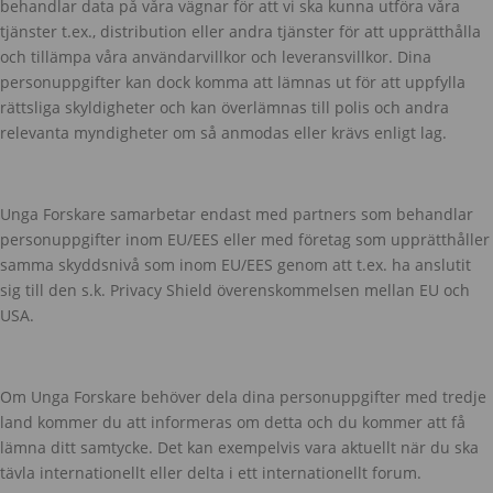
behandlar data på våra vägnar för att vi ska kunna utföra våra
tjänster t.ex., distribution eller andra tjänster för att upprätthålla
och tillämpa våra användarvillkor och leveransvillkor. Dina
personuppgifter kan dock komma att lämnas ut för att uppfylla
rättsliga skyldigheter och kan överlämnas till polis och andra
relevanta myndigheter om så anmodas eller krävs enligt lag.
Unga Forskare samarbetar endast med partners som behandlar
personuppgifter inom EU/EES eller med företag som upprätthåller
samma skyddsnivå som inom EU/EES genom att t.ex. ha anslutit
sig till den s.k. Privacy Shield överenskommelsen mellan EU och
USA.
Om Unga Forskare behöver dela dina personuppgifter med tredje
land kommer du att informeras om detta och du kommer att få
lämna ditt samtycke. Det kan exempelvis vara aktuellt när du ska
tävla internationellt eller delta i ett internationellt forum.