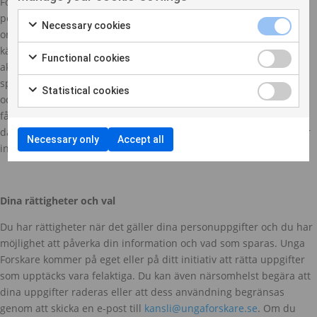
För att förhindra otillåten användning eller exponering av dina
personuppgifter använder vi oss av rimliga fysiska, tekniska och
Necessary cookies
organisatoriska säkerhetsåtgärder i förhållande till mängd och
känslighet av personuppgifter. Endast medarbetare eller ideellt
Functional cookies
aktiva, med uppdrag inom organisationen, som ska uträtta ett
specifikt jobb (t.ex. medlemsrevision, föreningsservice, tävlings-
Statistical cookies
och eventadministration, deltagaradministration, utbetalningar),
får tillgång till personligt identifierbar information. De
datorer/servrar som används för att lagra personligt identifierbar
Necessary only
Accept all
information lagras i en säker miljö.
Dina rättigheter och val
Du har rättigheter när det gäller dina personuppgifter och du har
möjlighet att påverka din information och vad som sparas. Unga
Forskare kommer på eget eller på ditt initiativ att rätta uppgifter
som upptäcks vara felaktiga. Du kan även närsomhelst begära att
dina uppgifter raderas eller att dess användning begränsas
genom att skicka en e-post till
kansli@ungaforskare.se
. Om du