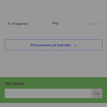
Idag
Nästa
Evenemang
Föregående
Evene
Prenumerera på kalender
Sök nyheter