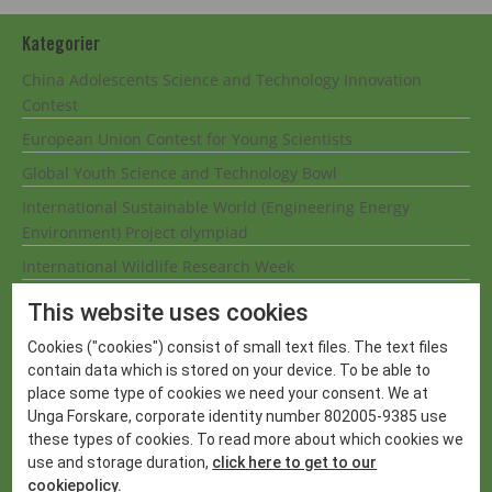
Kategorier
China Adolescents Science and Technology Innovation
Contest
European Union Contest for Young Scientists
Global Youth Science and Technology Bowl
International Sustainable World (Engineering Energy
Environment) Project olympiad
International Wildlife Research Week
London International Youth Science Forum
This website uses cookies
Mostratec
Cookies ("cookies") consist of small text files. The text files
Nobelpriset
contain data which is stored on your device. To be able to
place some type of cookies we need your consent. We at
Nyheter
Unga Forskare, corporate identity number 802005-9385 use
Regeneron International Science and Engineering Fair
these types of cookies. To read more about which cookies we
use and storage duration,
click here to get to our
Research Science Institute
cookiepolicy.