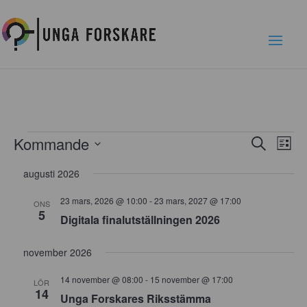
Evenemang
Kommande
Evenema
Eve
Sök
Lista
vyna
Search
Välj
augusti 2026
and
datum.
Views
23 mars, 2026 @ 10:00
-
23 mars, 2027 @ 17:00
ONS
Navigati
5
Digitala finalutställningen 2026
november 2026
14 november @ 08:00
-
15 november @ 17:00
LÖR
14
Unga Forskares Riksstämma