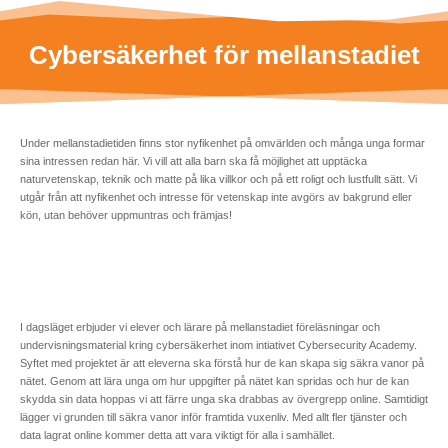
Cybersäkerhet för mellanstadiet
Under mellanstadietiden finns stor nyfikenhet på omvärlden och många unga formar
sina intressen redan här. Vi vill att alla barn ska få möjlighet att upptäcka
naturvetenskap, teknik och matte på lika villkor och på ett roligt och lustfullt sätt. Vi
utgår från att nyfikenhet och intresse för vetenskap inte avgörs av bakgrund eller
kön, utan behöver uppmuntras och främjas!
I dagsläget erbjuder vi elever och lärare på mellanstadiet föreläsningar och
undervisningsmaterial kring cybersäkerhet inom intiativet Cybersecurity Academy.
Syftet med projektet är att eleverna ska förstå hur de kan skapa sig säkra vanor på
nätet. Genom att lära unga om hur uppgifter på nätet kan spridas och hur de kan
skydda sin data hoppas vi att färre unga ska drabbas av övergrepp online. Samtidigt
lägger vi grunden till säkra vanor inför framtida vuxenliv. Med allt fler tjänster och
data lagrat online kommer detta att vara viktigt för alla i samhället.