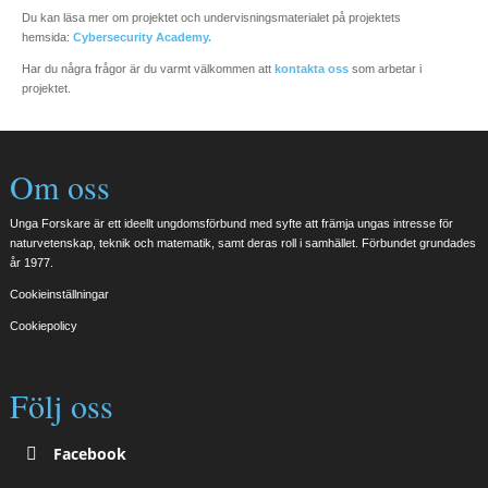
Du kan läsa mer om projektet och undervisningsmaterialet på projektets
hemsida:
Cybersecurity Academy.
Har du några frågor är du varmt välkommen att
kontakta oss
som arbetar i
projektet.
Om oss
Unga Forskare är ett ideellt ungdomsförbund med syfte att främja ungas intresse för
naturvetenskap, teknik och matematik, samt deras roll i samhället. Förbundet grundades
år 1977.
Cookieinställningar
Cookiepolicy
Följ oss
Facebook