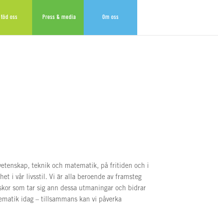
töd oss
Press & media
Om oss
urvetenskap, teknik och matematik, på fritiden och i
t i vår livsstil. Vi är alla beroende av framsteg
iskor som tar sig ann dessa utmaningar och bidrar
atematik idag – tillsammans kan vi påverka