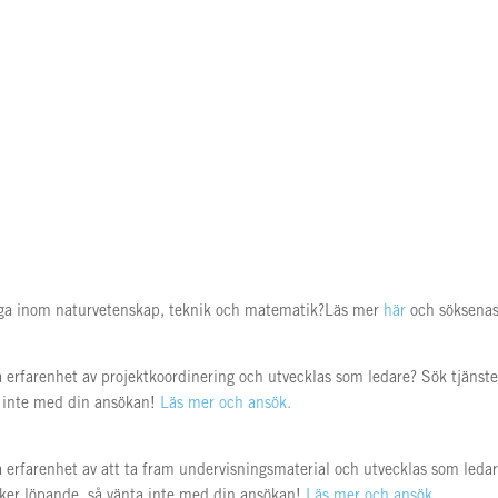
unga inom naturvetenskap, teknik och matematik?Läs mer
här
och söksena
få erfarenhet av projektkoordinering och utvecklas som ledare? Sök tjäns
ta inte med din ansökan!
Läs mer och ansök.
få erfarenhet av att ta fram undervisningsmaterial och utvecklas som led
sker löpande, så vänta inte med din ansökan!
Läs mer och ansök.