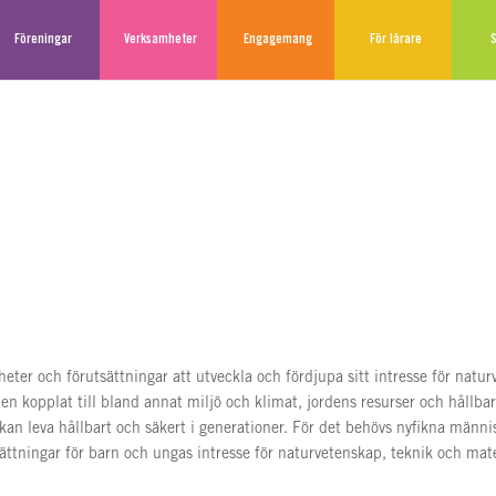
Föreningar
Verksamheter
Engagemang
För lärare
S
igheter och förutsättningar att utveckla och fördjupa sitt intresse för nat
en kopplat till bland annat miljö och klimat, jordens resurser och hållbarhe
 kan leva hållbart och säkert i generationer. För det behövs nyfikna männ
utsättningar för barn och ungas intresse för naturvetenskap, teknik och m