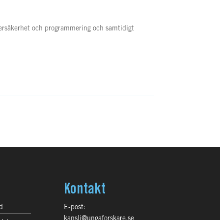
ybersäkerhet och programmering och samtidigt
Kontakt
d
E-post:
kansli@ungaforskare.se