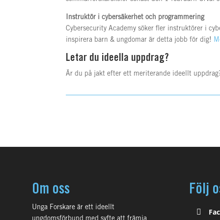
Instruktör i cybersäkerhet och programmering
Cybersecurity Academy söker fler instruktörer i c
inspirera barn & ungdomar är detta jobb för dig!
M
Letar du ideella uppdrag?
Är du på jakt efter ett meriterande ideellt uppdrag
Om oss
Följ o
Unga Forskare är ett ideellt
Fa
ungdomsförbund med syfte att främja