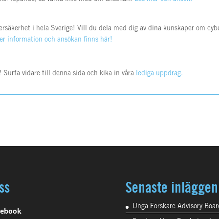
ybersäkerhet i hela Sverige! Vill du dela med dig av dina kunskaper om c
er information och ansökan finns här!
? Surfa vidare till denna sida och kika in våra
lediga uppdrag.
ss
Senaste inläggen
Unga Forskare Advisory Boar
cebook