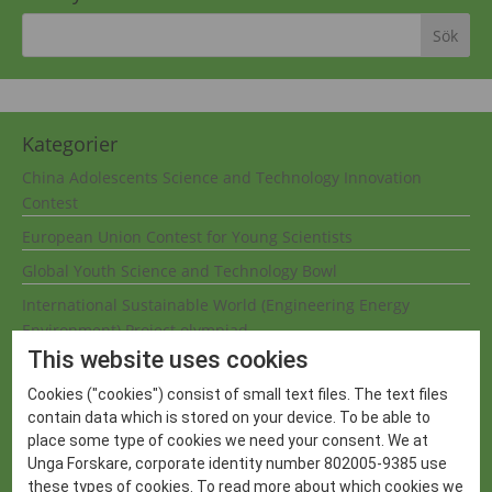
Kategorier
China Adolescents Science and Technology Innovation
Contest
European Union Contest for Young Scientists
Global Youth Science and Technology Bowl
International Sustainable World (Engineering Energy
Environment) Project olympiad
This website uses cookies
International Wildlife Research Week
Cookies ("cookies") consist of small text files. The text files
London International Youth Science Forum
contain data which is stored on your device. To be able to
Mostratec
place some type of cookies we need your consent. We at
Unga Forskare, corporate identity number 802005-9385 use
Nobelpriset
these types of cookies. To read more about which cookies we