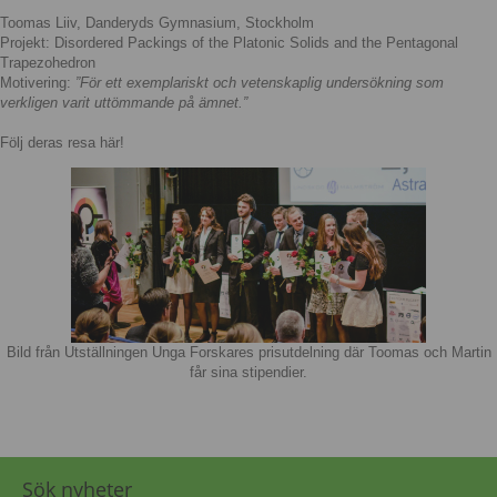
Toomas Liiv, Danderyds Gymnasium, Stockholm
Projekt:
Disordered Packings of the Platonic Solids and the Pentagonal
Trapezohedron
Motivering:
”
För ett exemplariskt och vetenskaplig undersökning som
verkligen varit uttömmande på ämnet.”
Följ deras resa här!
Bild från Utställningen Unga Forskares prisutdelning där Toomas och Martin
får sina stipendier.
Sök nyheter