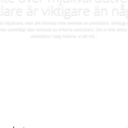
lare är viktigare än n
ger mjukvara, men det minskar inte behovet av utvecklare. Verkty
, men samtidigt ökar behovet av erfarna utvecklare. Om vi inte aktiv
utvecklare i dag riskerar vi att stå...
Läs mer