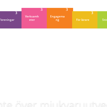
Verksamh
Engagema
Föreningar
eter
ng
För lärare
Stö
r
inte över mjukvaruutve