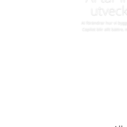
utveck
AI förändrar hur vi byg
Copilot blir allt bättre