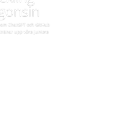
ågonsin
g som ChatGPT och GitHub
t tränar upp våra juniora