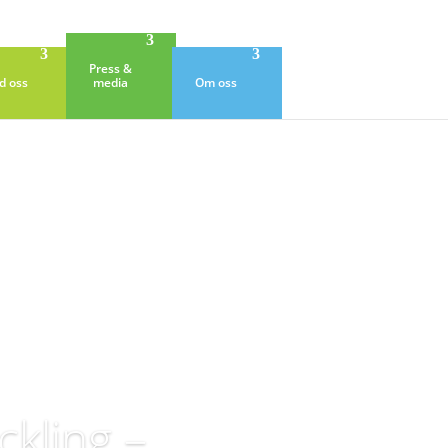
Press &
d oss
media
Om oss
ckling –