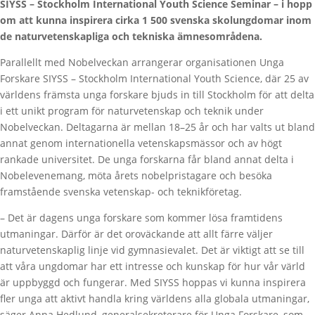
SIYSS – Stockholm International Youth Science Seminar – i hopp
om att kunna inspirera cirka 1 500 svenska skolungdomar inom
de naturvetenskapliga och tekniska ämnesområdena.
Parallellt med Nobelveckan arrangerar organisationen Unga
Forskare SIYSS – Stockholm International Youth Science, där 25 av
världens främsta unga forskare bjuds in till Stockholm för att delta
i ett unikt program för naturvetenskap och teknik under
Nobelveckan. Deltagarna är mellan 18–25 år och har valts ut bland
annat genom internationella vetenskapsmässor och av högt
rankade universitet. De unga forskarna får bland annat delta i
Nobelevenemang, möta årets nobelpristagare och besöka
framstående svenska vetenskap- och teknikföretag.
– Det är dagens unga forskare som kommer lösa framtidens
utmaningar. Därför är det oroväckande att allt färre väljer
naturvetenskaplig linje vid gymnasievalet. Det är viktigt att se till
att våra ungdomar har ett intresse och kunskap för hur vår värld
är uppbyggd och fungerar. Med SIYSS hoppas vi kunna inspirera
fler unga att aktivt handla kring världens alla globala utmaningar,
säger Anna Hedlund, generalsekreterare för Unga Forskare, som