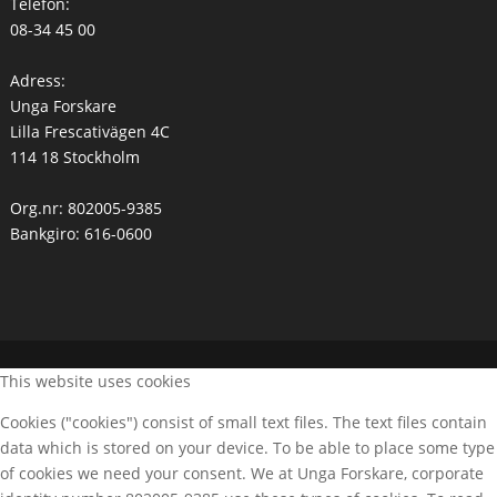
Telefon:
08-34 45 00
Adress:
Unga Forskare
Lilla Frescativägen 4C
114 18 Stockholm
Org.nr: 802005-9385
Bankgiro: 616-0600
This website uses cookies
Cookies ("cookies") consist of small text files. The text files contain
data which is stored on your device. To be able to place some type
of cookies we need your consent. We at Unga Forskare, corporate