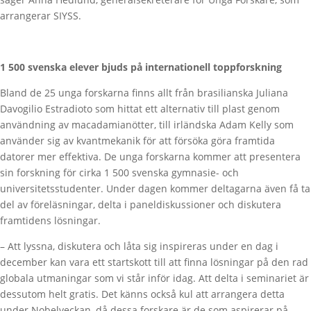
arrangerar SIYSS.
1 500 svenska elever bjuds på internationell toppforskning
Bland de 25 unga forskarna finns allt från brasilianska Juliana
Davogilio Estradioto som hittat ett alternativ till plast genom
användning av macadamianötter, till irländska Adam Kelly som
använder sig av kvantmekanik för att försöka göra framtida
datorer mer effektiva. De unga forskarna kommer att presentera
sin forskning för cirka 1 500 svenska gymnasie- och
universitetsstudenter. Under dagen kommer deltagarna även få ta
del av föreläsningar, delta i paneldiskussioner och diskutera
framtidens lösningar.
– Att lyssna, diskutera och låta sig inspireras under en dag i
december kan vara ett startskott till att finna lösningar på den rad
globala utmaningar som vi står inför idag. Att delta i seminariet är
dessutom helt gratis. Det känns också kul att arrangera detta
under Nobelveckan, då dessa forskare är de som aspirerar på