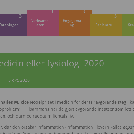
Verksamh
Engagema
Föreningar
eter
ng
För lärare
Stö
dicin eller fysiologi 2020
5 okt, 2020
harles M. Rice
Nobelpriset i medicin för deras ”avgörande steg i 
soproblem”. Tillsammans har de gjort avgörande insatser som lett ti
den, och därmed räddat miljontals liv.
ler, där den orsakar inflammation (inflammation i levern kallas
hepat
en består av fem kategorier, benämnda A till E, som tillsammans ors