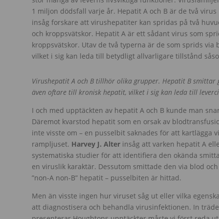
1 miljon dödsfall varje år. Hepatit A och B är de två viru
insåg forskare att virushepatiter kan spridas på två huvud
och kroppsvätskor. Hepatit A är ett sådant virus som spri
kroppsvätskor. Utav de två typerna är de som sprids via blo
vilket i sig kan leda till betydligt allvarligare tillstånd 
V
irushepatit A och B tillhör olika grupper. Hepatit B smitta
även oftare till kronisk hepatit, vilket i sig kan leda till le
I och med upptäckten av hepatit A och B kunde man snar
Däremot kvarstod hepatit som en orsak av blodtransfusio
inte visste om – en pusselbit saknades för att kartlägga v
rampljuset.
Harvey J. Alter
insåg att varken hepatit A ell
systematiska studier för att identifiera den okända smitt
en viruslik karaktär. Dessutom smittade den via blod oc
”non-A non-B” hepatit – pusselbiten är hittad.
Men än visste ingen hur viruset såg ut eller vilka egen
att diagnostisera och behandla virusinfektionen. In träd
presenterar Houghtons upptäckter måste vi först reda ut 