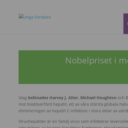
Nobelpriset i me
Idag
belönades Harvey J. Alter, Michael Houghton
och
C
mot blodöverförd hepatit, ett av våra största globala häl
elimineringen av hepatit C-infektion i stora delar av värl
Virushepatiter är en familj virus som infekterar levercel
stör många av leverns livsviktiga funktioner. Virusfamilj