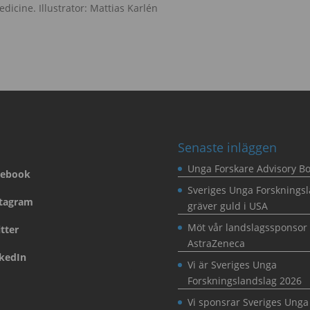
dicine. Illustrator: Mattias Karlén
s
Senaste inläggen
Unga Forskare Advisory B
cebook
Sveriges Unga Forsknings
stagram
gräver guld i USA
Möt vår landslagssponsor
tter
AstraZeneca
nkedIn
Vi är Sveriges Unga
Forskningslandslag 2026
Vi sponsrar Sveriges Unga