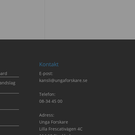
Kontakt
oard
E-post:
kansli@ungaforskare.se
landslag
Telefon:
08-34 45 00
Adress:
Unga Forskare
Lilla Frescativägen 4C