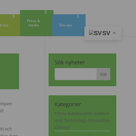
Press &
d oss
media
Om oss
SV
Sök nyheter
Kategorier
kampen
ll
China Adolescents Science
and Technology Innovation
Contest
it
) och
akar över