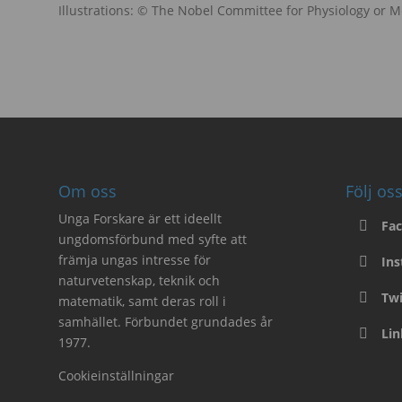
Illustrations: © The Nobel Committee for Physiology or Me
Om oss
Följ os
Unga Forskare är ett ideellt
Fa
ungdomsförbund med syfte att
främja ungas intresse för
In
naturvetenskap, teknik och
Twi
matematik, samt deras roll i
samhället. Förbundet grundades år
Li
1977.
Cookieinställningar