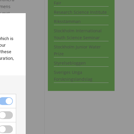
Fair
ismens
Research Science Institute
r mot
set ifall
Riksstämman
ar
.
Stockholm International
Youth Science Seminar
m att
hich is
ansen?
our
Stockholm Junior Water
 these
ppar mot
Prize
ration,
a teknik
Styrelsebloggen
Sveriges Unga
den tredje
Forskningslandslag
 till
ekämpa
 och