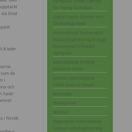
European Union Contest
 upptäckt
for Young Scientists
 via blod
Global Youth Science and
Technology Bowl
epatit
International Sustainable
World (Engineering Energy
Environment) Project
t B leder
olympiad
International Wildlife
marna.
Research Week
t som de
London International
m i
Youth Science Forum
anna och
en hade
Mostratec
namnet
Nobelpriset
Nyheter
a i försök
Regeneron International
Science and Engineering
ntifiera