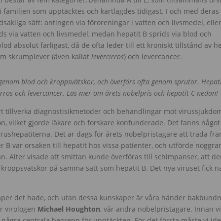
s i familjen som upptäcktes och kartlagdes tidigast. I och med deras
sakliga sätt: antingen via föroreningar i vatten och livsmedel, eller
ds via vatten och livsmedel, medan hepatit B sprids via blod och
d absolut farligast, då de ofta leder till ett kroniskt tillstånd av h
såsom skrumplever (även kallat
levercirros
) och levercancer.
r genom blod och kroppsvätskor, och överförs ofta genom sprutor. Hepati
vercirros och levercancer. Läs mer om årets nobelpris och hepatit C nedan!
t tillverka diagnostisikmetoder och behandlingar mot virussjukdo
n, vilket gjorde läkare och forskare konfunderade. Det fanns någo
irushepatiterna. Det är dags för årets nobelpristagare att träda fra
er B var orsaken till hepatit hos vissa patienter, och utförde noggr
an. Alter visade att smittan kunde överföras till schimpanser, att d
h kroppsvätskor på samma sätt som hepatit B. Det nya viruset fick 
skaper det hade, och utan dessa kunskaper är våra händer bakbundn
er virologen
Michael Houghton
, vår andra nobelpristagare. Innan vi
några centrala begrepp för upptäckten. För det första måste vi ide