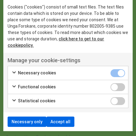
Global Youth Science and Technology Bowl
Cookies ("cookies") consist of small text files. The text files
contain data which is stored on your device. To be able to
International Sustainable World (Engineering Energy
place some type of cookies we need your consent. We at
Environment) Project olympiad
Unga Forskare, corporate identity number 802005-9385 use
these types of cookies. To read more about which cookies we
International Wildlife Research Week
use and storage duration,
click here to get to our
London International Youth Science Forum
cookiepolicy.
Mostratec
Manage your cookie-settings
Nobelpriset
Nyheter
Necessary cookies
Regeneron International Science and Engineering Fair
Functional cookies
Research Science Institute
Riksstämman
Statistical cookies
Stockholm International Youth Science Seminar
Stockholm Junior Water Prize
Necessary only
Accept all
Styrelsebloggen