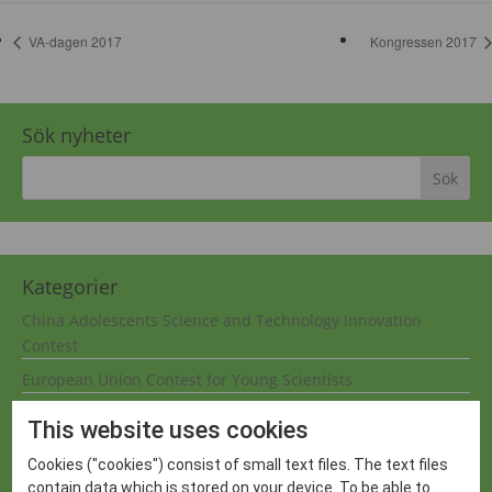
VA-dagen 2017
Kongressen 2017
Sök nyheter
Kategorier
China Adolescents Science and Technology Innovation
Contest
European Union Contest for Young Scientists
Global Youth Science and Technology Bowl
This website uses cookies
International Sustainable World (Engineering Energy
Cookies ("cookies") consist of small text files. The text files
Environment) Project olympiad
contain data which is stored on your device. To be able to