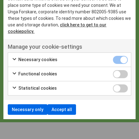
International Wildlife Research Week
place some type of cookies we need your consent. We at
Unga Forskare, corporate identity number 802005-9385 use
London International Youth Science Forum
these types of cookies. To read more about which cookies we
Mostratec
use and storage duration,
click here to get to our
cookiepolicy.
Nobelpriset
Nyheter
Manage your cookie-settings
Regeneron International Science and Engineering Fair
Necessary cookies
Research Science Institute
Riksstämman
Functional cookies
Stockholm International Youth Science Seminar
Statistical cookies
Stockholm Junior Water Prize
Styrelsebloggen
Necessary only
Accept all
Sveriges Unga Forskningslandslag